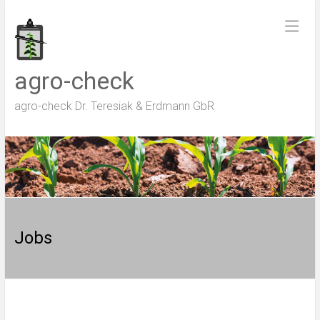
Zum
Inhalt
springen
agro-check
agro-check Dr. Teresiak & Erdmann GbR
Jobs